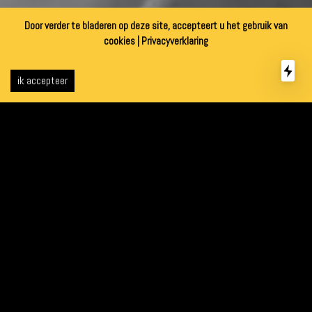
Door verder te bladeren op deze site, accepteert u het gebruik van
cookies
|
Privacyverklaring
ik accepteer